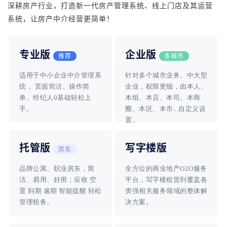
深耕房产行业，打造新一代房产管理系统、线上门店及其运营
系统，让房产中介经营更简单！
专业版
企业版
推荐
多城市
适用于中小企业中介管理系
针对多个城市业务、中大型
统， 页面简洁、操作简
企业，权限更细，由本人、
单、经纪人0基础轻松上
本组、本店、本司、本商
手。
圈、本区、本市...自定义设
置。
托管版
写字楼版
房东
品牌公寓、职业房东，简
全方位的商业地产O2O服务
洁、易用、好用；应收 空
平台，写字楼租赁到覆盖各
置 到期 逾期 智能提醒 轻松
类强相关服务领域的整体解
管理租务。
决方案。