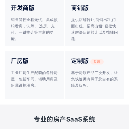
开发商版
商铺版
销售管控全程无忧。集成预
提供店铺转让,商铺出租,门
约看房，认筹、 选房、支
面出租、招商出租! 轻松快
付、一键推介等丰富的功
速解决店铺转让以及找铺问
能。
题。
厂房版
定制版
专属
工业厂房生产配套的各种房
基于房软产品二次开发，让
屋，包括车间、辅助用房及
您快速拥有属于您自有的系
附属设施用房。
统及版权。
专业的房产SaaS系统